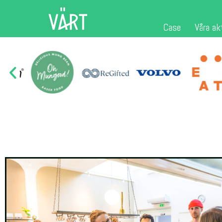
Case
Våra ak