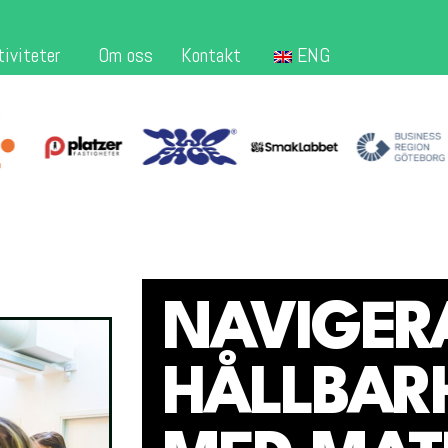
tiviteter
Om oss
Kontakt
ENG
NAVIGER
HÅLLBARH