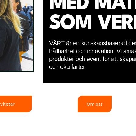
MED MAT
SOM VE
VÄRT är en kunskapsbaserad des
hållbarhet och innovation.
Vi smak
produkter och event för att skapar
och öka farten.
iviteter
Om oss