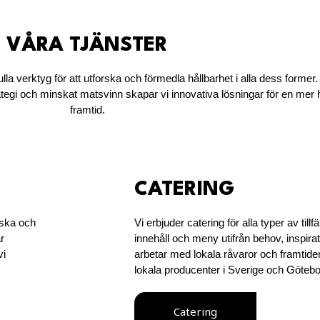
VÅRA TJÄNSTER
lla verktyg för att utforska och förmedla hållbarhet i alla dess former
tegi och minskat matsvinn skapar vi innovativa lösningar för en mer h
framtid.
CATERING
rska och
Vi erbjuder catering för alla typer av til
r
innehåll och meny utifrån behov, inspira
vi
arbetar med lokala råvaror och framtiden
lokala producenter i Sverige och Göteb
Catering