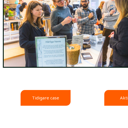
Tidigare case
Akt