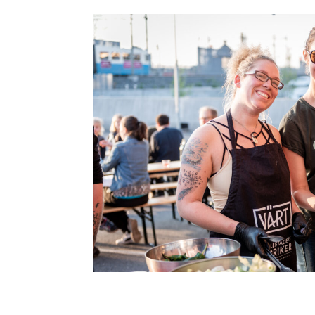
 från
manar normer och
ett verktyg för