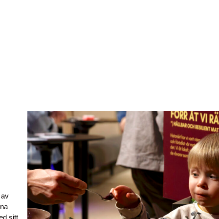
 av
nna
d sitt