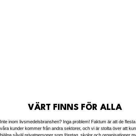
VÄRT FINNS FÖR ALLA
Inte inom livsmedelsbranshen? Inga problem! Faktum är att de flesta
våra kunder kommer från andra sektorer, och vi är stolta över att ku
hjälpa såväl
privatpersoner som företag, skolor och organisationer
me