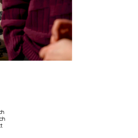
ch
och
kt