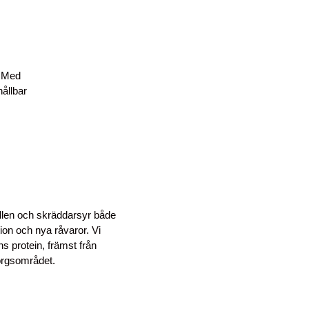
. Med
ållbar
lfällen och skräddarsyr både
tion och nya råvaror. Vi
s protein, främst från
orgsområdet.