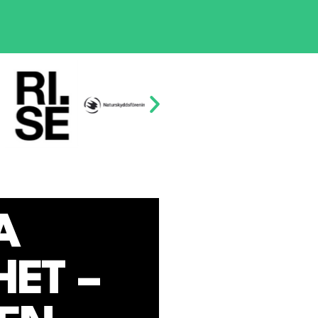
A
ET –