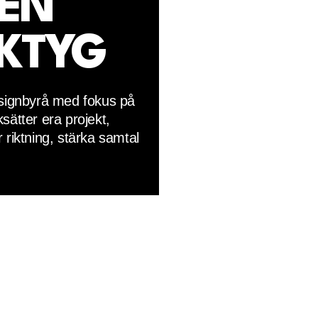
EN
RKTYG
ignbyrå med fokus på
sätter era projekt,
 riktning, stärka samtal